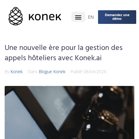
Demandez une
EN
démo
Une nouvelle ère pour la gestion des
appels hôteliers avec Konek.ai
By
Konek
Dans
Blogue Konek
Publié
08/04/2026