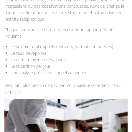
impressions ou des observations ponctuelles. Konek.ai change la
donne en offrant une vision claire, structurée et automatisée de
l’activité téléphonique.
Chaque semaine, les hôteliers reçoivent un rapport détaillé
incluant :
Le volume total d’appels (entrants, sortants et internes)
Le taux de réponse
La durée moyenne des appels
La répartition par jour
Une analyse précise des appels manqués
Résultat : plus besoin de deviner. Vous savez exactement ce qui
se passe.