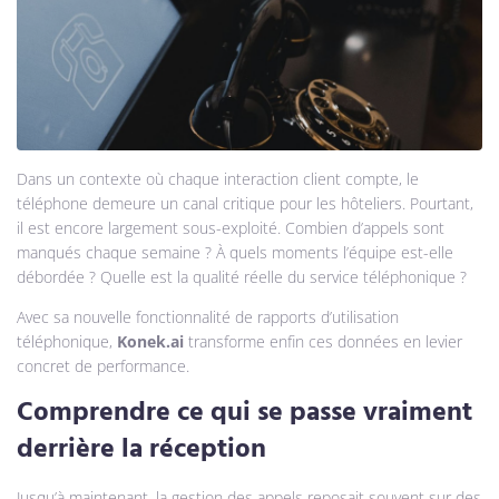
Dans un contexte où chaque interaction client compte, le
téléphone demeure un canal critique pour les hôteliers. Pourtant,
il est encore largement sous-exploité. Combien d’appels sont
manqués chaque semaine ? À quels moments l’équipe est-elle
débordée ? Quelle est la qualité réelle du service téléphonique ?
Avec sa nouvelle fonctionnalité de rapports d’utilisation
téléphonique,
Konek.ai
transforme enfin ces données en levier
concret de performance.
Comprendre ce qui se passe vraiment
derrière la réception
Jusqu’à maintenant, la gestion des appels reposait souvent sur des