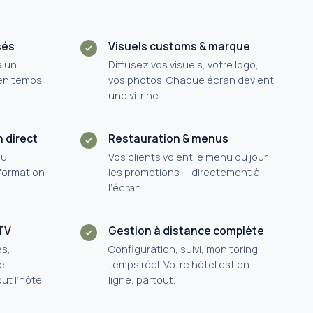
sés
Visuels customs & marque
à un
Diffusez vos visuels, votre logo,
en temps
vos photos. Chaque écran devient
une vitrine.
n direct
Restauration & menus
du
Vos clients voient le menu du jour,
nformation
les promotions — directement à
l’écran.
 TV
Gestion à distance complète
es,
Configuration, suivi, monitoring
e
temps réel. Votre hôtel est en
t l’hôtel.
ligne, partout.