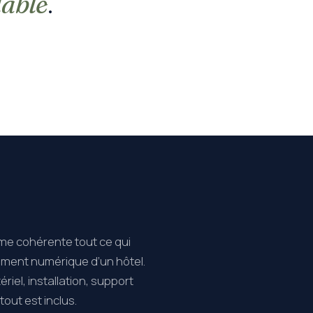
dable
.
me cohérente tout ce qui
ement numérique d’un hôtel.
riel, installation, support
tout est inclus.