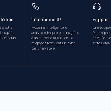
 dédiée
Téléphonie IP
Support
é à votre
Moderne, intelligente, et
Une équipe d
e, rapide,
analysée chaque semaine grâce
Par télépho
ance inclus.
à un rapport d’utilisation. Le
en vidéo ave
téléphone redevient un levier,
n’êtes jamai
pas un mystère.