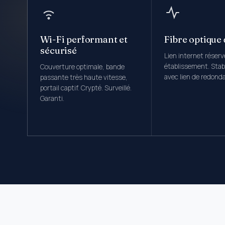
Wi-Fi performant et
Fibre optique
sécurisé
Lien internet réserv
établissement. Stabl
Couverture optimale, bande
avec lien de redond
passante très haute vitesse,
portail captif. Crypté. Surveillé.
Garanti.