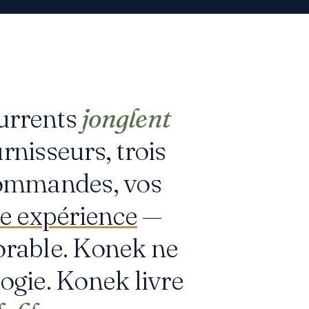
urrents
jonglent
rnisseurs, trois
commandes, vos
e expérience
—
orable. Konek ne
ogie. Konek livre