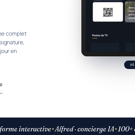
me complet
signature,
jour en
HÔ
o
e interactive
Alfred · concierge IA
100+ chaî