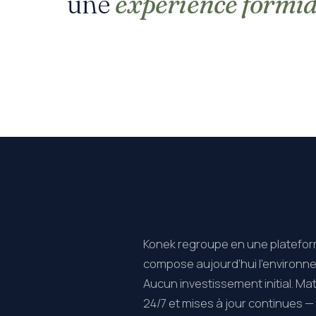
une
expérience formi
Konek regroupe en une platefor
compose aujourd’hui l’environn
Aucun investissement initial. Maté
24/7 et mises à jour continues — 