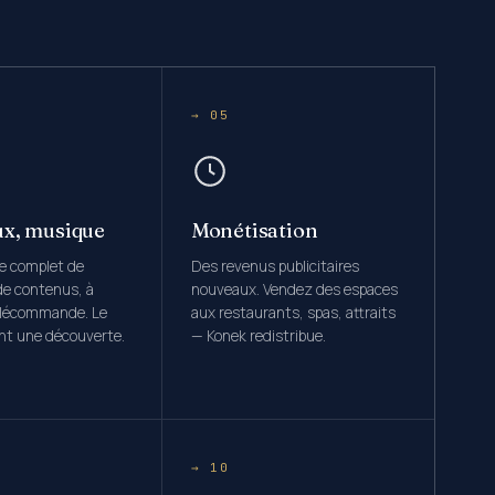
→ 05
ux, musique
Monétisation
re complet de
Des revenus publicitaires
de contenus, à
nouveaux. Vendez des espaces
élécommande. Le
aux restaurants, spas, attraits
ent une découverte.
— Konek redistribue.
→ 10