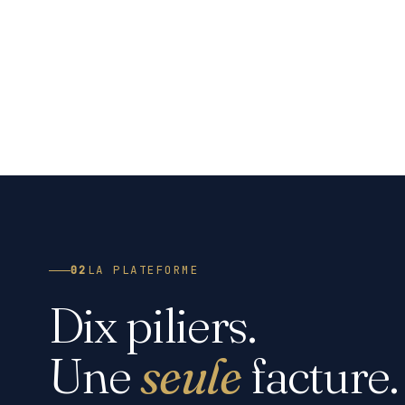
02
LA PLATEFORME
Dix piliers.
Une
seule
facture.