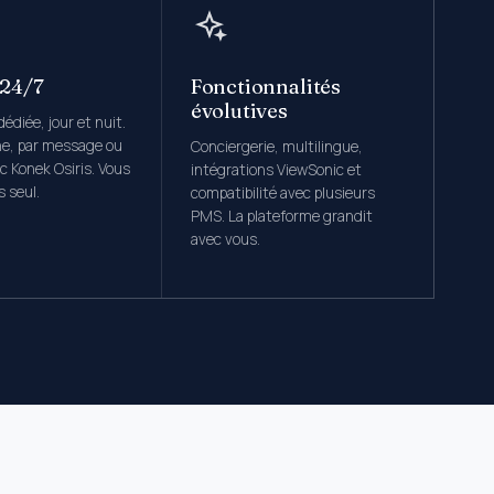
 24/7
Fonctionnalités
évolutives
édiée, jour et nuit.
ne, par message ou
Conciergerie, multilingue,
c Konek Osiris. Vous
intégrations ViewSonic et
s seul.
compatibilité avec plusieurs
PMS. La plateforme grandit
avec vous.