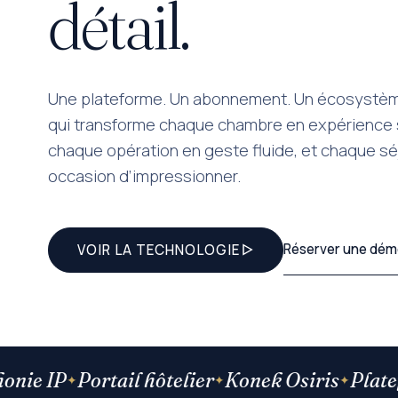
détail.
Une plateforme. Un abonnement. Un écosystè
qui transforme chaque chambre en expérience 
chaque opération en geste fluide, et chaque sé
occasion d’impressionner.
Réserver une dém
VOIR LA TECHNOLOGIE
 IP
Portail hôtelier
Konek Osiris
Plateform