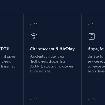
→ 03
→ 04
 IPTV
Chromecast & AirPlay
Apps, je
onnalisables.
Vos clients diffusent leur
Un répertoi
nt leurs
Netflix, leurs photos, leur
services et 
 la main sur
Spotify. En toute simplicité, en
portée de t
toute sécurité.
séjour devi
→ 08
→ 09