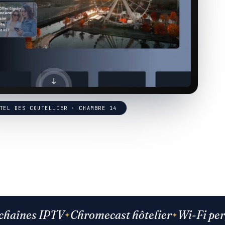
TEL DES COUTELLIER · CHAMBRE 14
nes IPTV
Chromecast hôtelier
Wi-Fi perfor