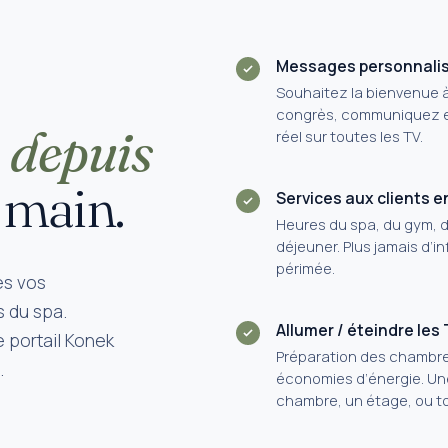
Messages personnali
Souhaitez la bienvenue 
congrès, communiquez 
l
depuis
réel sur toutes les TV.
 main.
Services aux clients e
Heures du spa, du gym, 
déjeuner. Plus jamais d’i
périmée.
es vos
s du spa.
Allumer / éteindre les
e portail Konek
Préparation des chambr
.
économies d’énergie. Un
chambre, un étage, ou tou