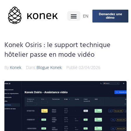
Demandez une
EN
démo
Konek Osiris : le support technique
hôtelier passe en mode vidéo
By
Konek
Dans
Blogue Konek
Publié
02/04/2026