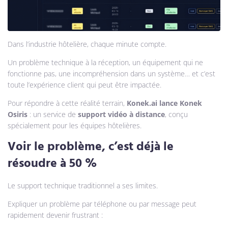
Dans l’industrie hôtelière, chaque minute compte.
Un problème technique à la réception, un équipement qui ne
fonctionne pas, une incompréhension dans un système… et c’est
toute l’expérience client qui peut être impactée.
Pour répondre à cette réalité terrain,
Konek.ai lance Konek
Osiris
: un service de
support vidéo à distance
, conçu
spécialement pour les équipes hôtelières.
Voir le problème, c’est déjà le
résoudre à 50 %
Le support technique traditionnel a ses limites.
Expliquer un problème par téléphone ou par message peut
rapidement devenir frustrant :